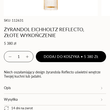
SKU: 112631
ŻYRANDOL EICHHOLTZ REFLECTO,
ZŁOTE WYKOŃCZENIE
Cena
5 380 zł
regularna
{"in_cart_html"=>"
DODAJ DO KOSZYKA
5 380 ZŁ
<span
Zmniejsz
Zwiększ
ilość
ilość
class=\"quantity-
produktu
-
cart\">
Żyrandol
Żyrandol
{{
Eichholtz
Eichholtz
Niech oszałamiający design żyrandola Reflecto uświetni wnętrze
Reflecto,
Reflecto,
quantity
Twojej kuchni lub jadalni.
złote
złote
}}
wykończenie
wykończenie">
</span>
Opis
w
koszyku",
Wysyłika
"decrease"=>"Zmniejsz
ilość
14 dni na zwrot
produktu