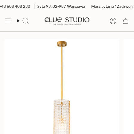
Przejdź
+48 608 408 230
Syta 93, 02-987 Warszawa
Masz pytania? Zadzwoń: 
do
treści
Szukaj
Konto