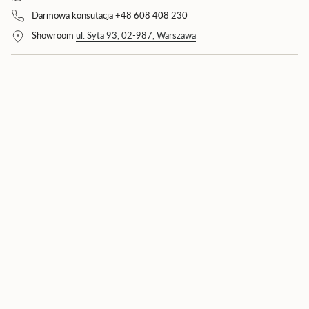
{{
Darmowa konsutacja +48 608 408 230
product
Showroom
ul. Syta 93, 02-987, Warszawa
}}",
"multiples_of"=>"Wielokrotność
{{
quantity
}}",
"minimum_of"=>"Minimum
{{
quantity
}}",
"maximum_of"=>"Maksimum
{{
quantity
}}"}