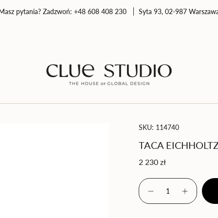
Masz pytania? Zadzwoń: +48 608 408 230
Syta 93, 02-987 Warszaw
SKU: 114740
TACA EICHHOLTZ
Cena
2 230 zł
regularna
{"in_cart_html"=>"
<span
Zmniejsz
Zwiększ
class=\"quantity-
ilość
ilość
produktu
-
cart\">
Taca
Taca