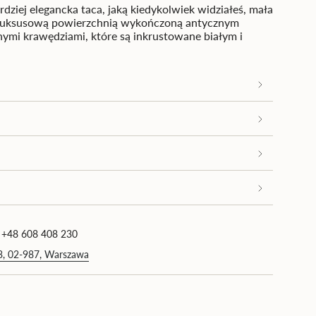
ziej elegancka taca, jaką kiedykolwiek widziałeś, mała
ię luksusową powierzchnią wykończoną antycznym
ymi krawędziami, które są inkrustowane białym i
okrotność
imum
 +48 608 408 230
93, 02-987, Warszawa
simum