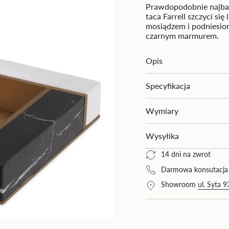
{{
Eichholtz
Eichholtz
Prawdopodobnie najbard
Farrell
Farrell
quantity
taca Farrell szczyci s
S
S">
}}
mosiądzem i podniesion
</span>
czarnym marmurem.
w
koszyku",
"decrease"=>"Zmniejsz
Opis
ilość
produktu
Specyfikacja
{{
product
}}",
Wymiary
"multiples_of"=>"Wiel
{{
Wysyłika
quantity
}}",
14 dni na zwrot
"minimum_of"=>"Min
{{
Darmowa konsutacja
quantity
Showroom
ul. Syta 
}}",
"maximum_of"=>"Mak
{{
quantity
}}"}