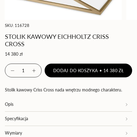
SKU: 116728
STOLIK KAWOWY EICHHOLTZ CRISS
CROSS
Cena
14 380 zł
regularna
{"in_cart_html"=>"
DODAJ DO KOSZYKA
14 380 ZŁ
<span
Zmniejsz
Zwiększ
ilość
ilość
class=\"quantity-
produktu
-
cart\">
Stolik
Stolik
{{
kawowy
kawowy
Stolik kawowy Criss Cross nada wnętrzu modnego charakteru.
Eichholtz
Eichholtz
quantity
Criss
Criss
}}
Cross
Cross">
Opis
</span>
w
koszyku",
Specyfikacja
"decrease"=>"Zmniejsz
ilość
Wymiary
produktu