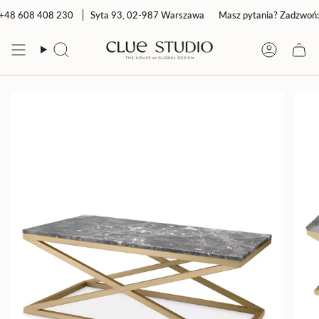
Przejdź
+48 608 408 230
Syta 93, 02-987 Warszawa
Masz pytania? Zadzwoń: 
do
treści
Szukaj
Konto