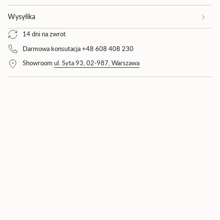
{{
product
Wysyłika
}}",
14 dni na zwrot
"multiples_of"=>"Wielokrotność
{{
Darmowa konsutacja +48 608 408 230
quantity
Showroom
ul. Syta 93, 02-987, Warszawa
}}",
"minimum_of"=>"Minimum
{{
quantity
}}",
"maximum_of"=>"Maksimum
{{
quantity
}}"}