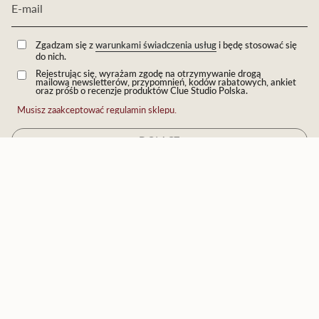
Zgadzam się z
warunkami świadczenia usług
i będę stosować się
do nich.
Rejestrując się, wyrażam zgodę na otrzymywanie drogą
mailową newsletterów, przypomnień, kodów rabatowych, ankiet
oraz próśb o recenzje produktów Clue Studio Polska.
Musisz zaakceptować regulamin sklepu.
DOŁĄCZ
JĘZYK
Polski
© Eichholtz by Clue 2026
Technologia Shopify