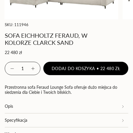
SKU: 111946
SOFA EICHHOLTZ FERAUD, W
KOLORZE CLARCK SAND
Cena
22 480 zł
regularna
{"in_cart_html"=>"
DODAJ DO KOSZYKA
22 480 ZŁ
<span
Zmniejsz
Zwiększ
ilość
ilość
class=\"quantity-
produktu
-
cart\">
Sofa
Sofa
{{
Eichholtz
Eichholtz
Przestronna sofa Feraud Lounge Sofa oferuje dużo miejsca do
Feraud,
Feraud,
quantity
siedzenia dla Ciebie i Twoich bliskich.
w
w
}}
kolorze
kolorze
clarck
clarck
</span>
Opis
sand
sand">
w
koszyku",
Specyfikacja
"decrease"=>"Zmniejsz
ilość
produktu