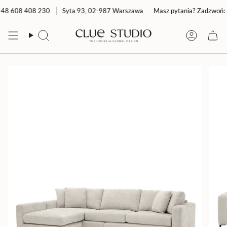
Przejdź
48 608 408 230
Syta 93, 02-987 Warszawa
Masz pytania? Zadzwoń: 
do
treści
Szukaj
Konto