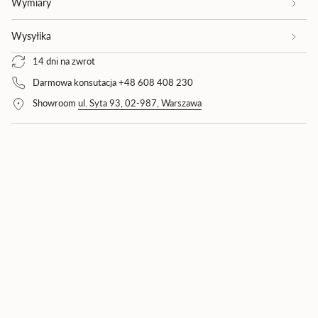
Wymiary
{{
product
Wysyłika
}}",
"multiples_of"=>"Wielokrotność
14 dni na zwrot
{{
quantity
Darmowa konsutacja +48 608 408 230
}}",
Showroom
ul. Syta 93, 02-987, Warszawa
"minimum_of"=>"Minimum
{{
quantity
}}",
"maximum_of"=>"Maksimum
{{
quantity
}}"}