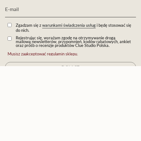
Zgadzam się z
warunkami świadczenia usług
i będę stosować się
do nich.
Rejestrując się, wyrażam zgodę na otrzymywanie drogą
mailową newsletterów, przypomnień, kodów rabatowych, ankiet
oraz próśb o recenzje produktów Clue Studio Polska.
Musisz zaakceptować regulamin sklepu.
DOŁĄCZ
JĘZYK
Polski
© Eichholtz by Clue 2026
Technologia Shopify