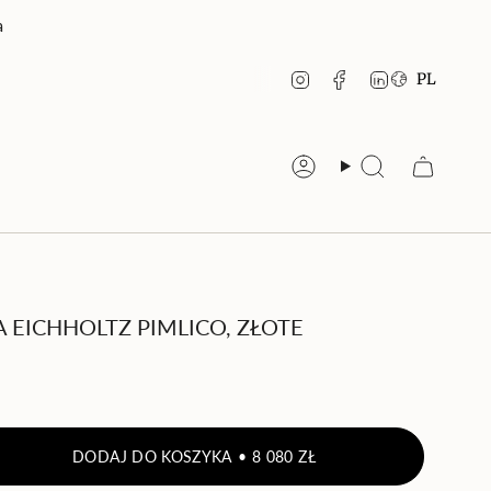
a
JĘZ
Instagram
Facebook
Linkedin
PL
Konto
Szukaj
EICHHOLTZ PIMLICO, ZŁOTE
DODAJ DO KOSZYKA
8 080 ZŁ