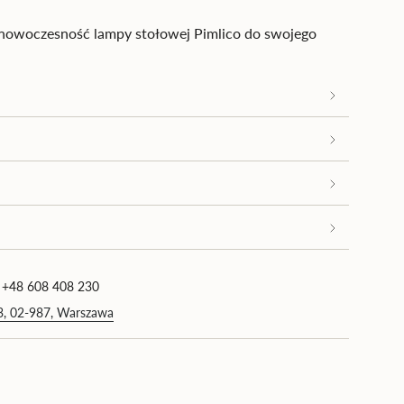
nowoczesność lampy stołowej Pimlico do swojego
nie">
okrotność
 +48 608 408 230
imum
93, 02-987, Warszawa
simum