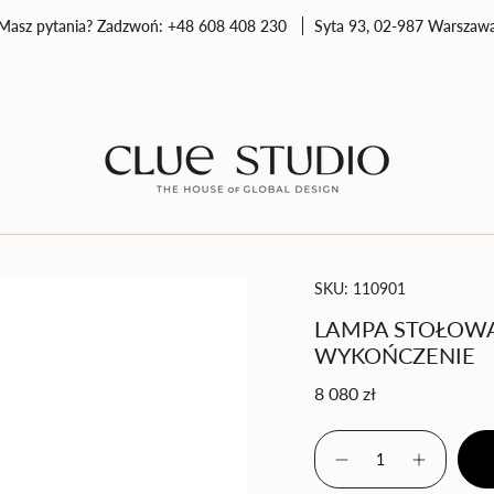
Masz pytania? Zadzwoń: +48 608 408 230
Syta 93, 02-987 Warszaw
SKU: 110901
LAMPA STOŁOWA 
WYKOŃCZENIE
Cena
8 080 zł
regularna
{"in_cart_html"=>"
<span
Zmniejsz
Zwiększ
class=\"quantity-
ilość
ilość