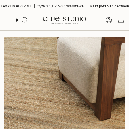
Przejdź
48 608 408 230
Syta 93, 02-987 Warszawa
Masz pytania? Zadzwoń: 
do
treści
Szukaj
Konto