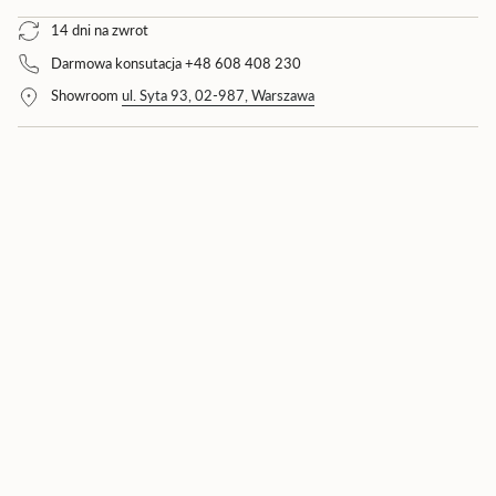
"decrease"=>"Zmniejsz
14 dni na zwrot
ilość
produktu
Darmowa konsutacja +48 608 408 230
{{
product
Showroom
ul. Syta 93, 02-987, Warszawa
}}",
"multiples_of"=>"Wielokrotność
{{
quantity
}}",
"minimum_of"=>"Minimum
{{
quantity
}}",
"maximum_of"=>"Maksimum
{{
quantity
}}"}