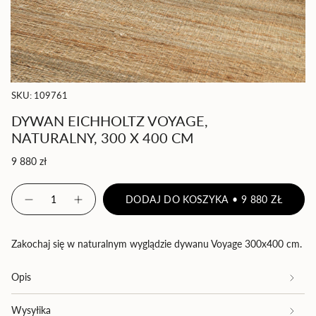
SKU: 109761
DYWAN EICHHOLTZ VOYAGE,
NATURALNY, 300 X 400 CM
Cena
9 880 zł
regularna
{"in_cart_html"=>"
DODAJ DO KOSZYKA
9 880 ZŁ
<span
Zmniejsz
Zwiększ
ilość
ilość
class=\"quantity-
produktu
-
cart\">
Dywan
Dywan
{{
Eichholtz
Eichholtz
Zakochaj się w naturalnym wyglądzie dywanu Voyage 300x400 cm.
Voyage,
Voyage,
quantity
naturalny,
naturalny,
}}
300
300
Opis
x
x
</span>
400
400
w
cm
cm">
koszyku",
Wysyłika