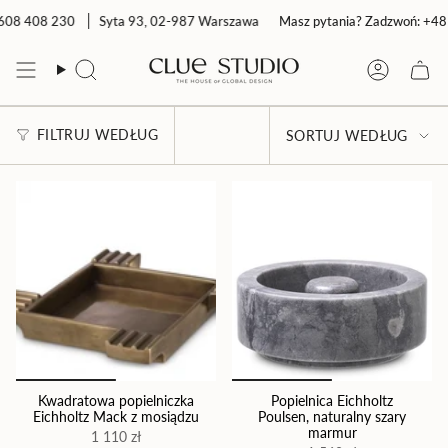
Przejdź
8 408 230
Syta 93, 02-987 Warszawa
Masz pytania? Zadzwoń: +48 60
do
treści
Szukaj
Konto
SORTUJ
FILTRUJ WEDŁUG
SORTUJ WEDŁUG
WEDŁUG
Kwadratowa popielniczka
Popielnica Eichholtz
Eichholtz Mack z mosiądzu
Poulsen, naturalny szary
marmur
1 110 zł