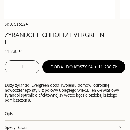
SKU: 116124
ŻYRANDOL EICHHOLTZ EVERGREEN
L
Cena
11 230 zł
regularna
{"in_cart_html"=>"
DODAJ DO KOSZYKA
11 230 ZŁ
<span
Zmniejsz
Zwiększ
ilość
ilość
class=\"quantity-
produktu
-
cart\">
Żyrandol
Żyrandol
{{
Eichholtz
Eichholtz
Duży żyrandol Evergreen doda Twojemu domowi odrobinę
Evergreen
Evergreen
quantity
nowoczesnego stylu z połowy ubiegłego wieku. Ten 6-światłowy
L
L">
żyrandol sputnik o efektownej sylwetce będzie ozdobą każdego
}}
pomieszczenia.
</span>
w
koszyku",
Opis
"decrease"=>"Zmniejsz
ilość
Specyfikacja
produktu