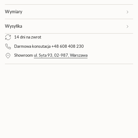
{{
product
Wymiary
}}",
"multiples_of"=>"Wielokrotność
Wysyłika
{{
quantity
14 dni na zwrot
}}",
"minimum_of"=>"Minimum
Darmowa konsutacja +48 608 408 230
{{
Showroom
ul. Syta 93, 02-987, Warszawa
quantity
}}",
"maximum_of"=>"Maksimum
{{
quantity
}}"}