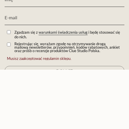
Zgadzam się z
warunkami świadczenia usług
i będę stosować się
do nich.
Rejestrując się, wyrażam zgodę na otrzymywanie drogą
mailową newsletterów, przypomnień, kodów rabatowych, ankiet
oraz próśb o recenzje produktów Clue Studio Polska.
Musisz zaakceptować regulamin sklepu.
DOŁĄCZ
JĘZYK
Polski
© Eichholtz by Clue 2026
Technologia Shopify