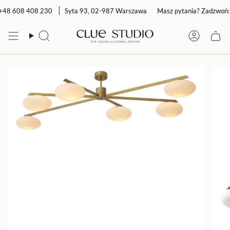
Przejdź
+48 608 408 230
Syta 93, 02-987 Warszawa
Masz pytania? Zadzwoń: 
do
treści
Szukaj
Konto