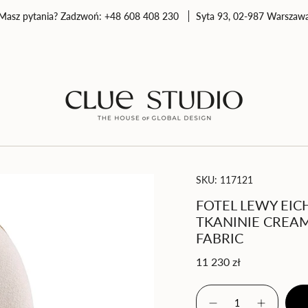
Masz pytania? Zadzwoń: +48 608 408 230
Syta 93, 02-987 Warszaw
SKU: 117121
FOTEL LEWY EI
TKANINIE CREAM
FABRIC
Cena
11 230 zł
regularna
{"in_cart_html"=>"
<span
Zmniejsz
Zwiększ