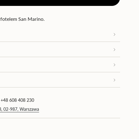
z fotelem San Marino.
okrotność
 +48 608 408 230
93, 02-987, Warszawa
imum
simum