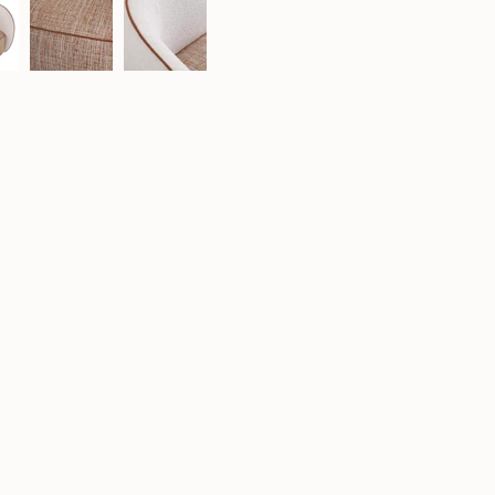
{{
quantity
}}"}