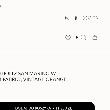
a
JĘZ
Instagram
Facebook
Linkedin
PL
Konto
Szukaj
CHHOLTZ SAN MARINO W
 FABRIC , VINTAGE ORANGE
DODAJ DO KOSZYKA
11 230 ZŁ