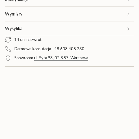
ilość
produktu
{{
Wymiary
product
}}",
Wysyłika
"multiples_of"=>"Wielokrotność
{{
14 dni na zwrot
quantity
}}",
Darmowa konsutacja +48 608 408 230
"minimum_of"=>"Minimum
Showroom
ul. Syta 93, 02-987, Warszawa
{{
quantity
}}",
"maximum_of"=>"Maksimum
{{
quantity
}}"}