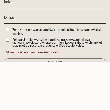
Zgadzam się z
warunkami świadczenia usług
i będę stosować się
do nich.
Rejestrując się, wyrażam zgodę na otrzymywanie drogą
mailową newsletterów, przypomnień, kodów rabatowych, ankiet
oraz próśb o recenzje produktów Clue Studio Polska.
Musisz zaakceptować regulamin sklepu.
DOŁĄCZ
JĘZYK
Polski
© Eichholtz by Clue 2026
Technologia Shopify