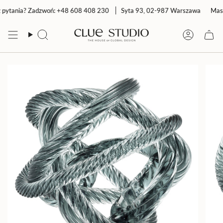
Przejdź
ytania? Zadzwoń: +48 608 408 230
Syta 93, 02-987 Warszawa
Masz 
do
treści
Szukaj
Konto