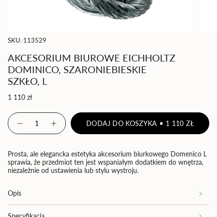
SKU: 113529
AKCESORIUM BIUROWE EICHHOLTZ
DOMINICO, SZARONIEBIESKIE
SZKŁO, L
Cena
1 110 zł
regularna
{"in_cart_html"=>"
DODAJ DO KOSZYKA
1 110 ZŁ
<span
Zmniejsz
Zwiększ
ilość
ilość
class=\"quantity-
produktu
-
cart\">
Akcesorium
Akcesorium
{{
biurowe
biurowe
Prosta, ale elegancka estetyka akcesorium biurkowego Domenico L
Eichholtz
Eichholtz
quantity
sprawia, że przedmiot ten jest wspaniałym dodatkiem do wnętrza,
Dominico,
Dominico,
niezależnie od ustawienia lub stylu wystroju.
}}
szaroniebieskie
szaroniebieskie
szkło,
szkło,
</span>
L
L">
w
Opis
koszyku",
"decrease"=>"Zmniejsz
Specyfikacja